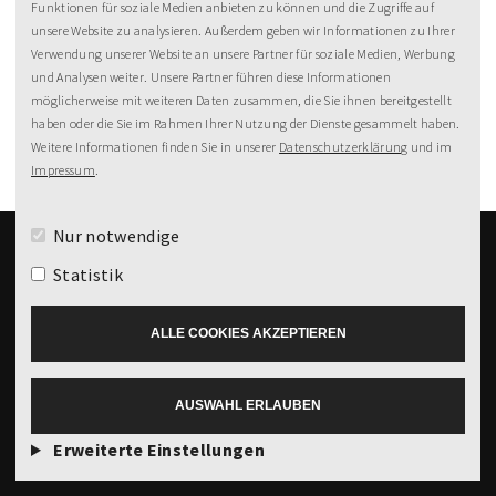
MeineZeit-Post
Funktionen für soziale Medien anbieten zu können und die Zugriffe auf
unsere Website zu analysieren. Außerdem geben wir Informationen zu Ihrer
Verwendung unserer Website an unsere Partner für soziale Medien, Werbung
und Analysen weiter. Unsere Partner führen diese Informationen
möglicherweise mit weiteren Daten zusammen, die Sie ihnen bereitgestellt
haben oder die Sie im Rahmen Ihrer Nutzung der Dienste gesammelt haben.
Weitere Informationen finden Sie in unserer
Datenschutzerklärung
und im
Impressum
.
Nur notwendige
Statistik
99%
Weiterempfehlung
ALLE COOKIES AKZEPTIEREN
Spreewaldresort Seinerzeit
Impressum
AGB
© 2026 by MeineZeit
AUSWAHL ERLAUBEN
Datenschutz
Mgt. AG
Erweiterte Einstellungen