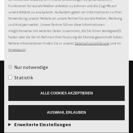
MeineZeit-Post
Funktionen für soziale Medien anbieten zu können und die Zugriffe auf
unsere Website zu analysieren. Außerdem geben wir Informationen zu Ihrer
Verwendung unserer Website an unsere Partner für soziale Medien, Werbung
und Analysen weiter. Unsere Partner führen diese Informationen
möglicherweise mit weiteren Daten zusammen, die Sie ihnen bereitgestellt
haben oder die Sie im Rahmen Ihrer Nutzung der Dienste gesammelt haben.
Weitere Informationen finden Sie in unserer
Datenschutzerklärung
und im
Impressum
.
Nur notwendige
Statistik
99%
Weiterempfehlung
ALLE COOKIES AKZEPTIEREN
Spreewaldresort Seinerzeit
Impressum
AGB
© 2026 by MeineZeit
AUSWAHL ERLAUBEN
Datenschutz
Mgt. AG
Erweiterte Einstellungen