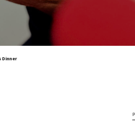
 Dinner
p